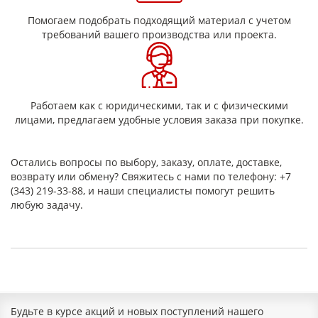
Форма выпуска
Помогаем подобрать подходящий материал с учетом
требований вашего производства или проекта.
Текстолит марки А выпускается в виде листов шириной 1030
мм, длиной 2030 мм и толщиной от 0,5 до 100 мм.
Предусмотрены три сорта: высший, первый и второй. По
согласованию с заказчиком возможное изготовление листов
большей толщины. Допускаются незначительные
Работаем как с юридическими, так и с физическими
поверхностные дефекты и различия по оттенку, не
лицами, предлагаем удобные условия заказа при покупке.
влияющие на эксплуатационные характеристики.
Состав и технология производства
Остались вопросы по выбору, заказу, оплате, доставке,
Текстолит марки А изготавливается из хлопчатобумажной
возврату или обмену? Свяжитесь с нами по телефону: +7
ткани, пропитанной фенолформальдегидной смолой
(343) 219-33-88, и наши специалисты помогут решить
резольного типа. Производственный процесс включает:
любую задачу.
пропитку ткани термореактивным связующим;
формирование пакетов и горячее прессование;
охлаждение без снятия давления для предотвращения
коробления;
сушку и резку.
Такая технология обеспечивает высокие механические
характеристики и стабильность размеров.
Будьте в курсе акций и новых поступлений нашего