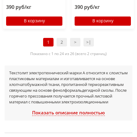
390 руб/кг
390 руб/кг
В корзину
В корзину
1
2
>
>|
Показано с 1 по 24 из 26 (всего 2 страниц)
Текстолит электротехнический марки А относится к слоистым
пластиковым материалам и изготавливается на основе
хлопчатобумажной ткани, пропитанной термореактивным
связующим на основе фенолформальдегидной смолы. После
горячего прессования получается прочный листовой
материал с повышенными электроизоляционными
свойствами и высокой износостойкостью. Продукция
Показать описание полностью
выпускается по ГОСТ 2910-74 и предназначена для
длительной эксплуатации в электроустановках.
Область применения