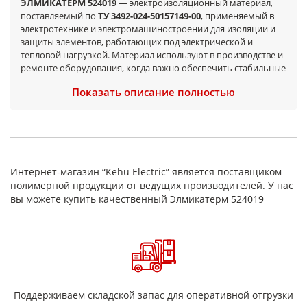
ЭЛМИКАТЕРМ 524019
— электроизоляционный материал,
поставляемый по
ТУ 3492-024-50157149-00
, применяемый в
электротехнике и электромашиностроении для изоляции и
защиты элементов, работающих под электрической и
тепловой нагрузкой. Материал используют в производстве и
ремонте оборудования, когда важно обеспечить стабильные
диэлектрические свойства и повторяемость результата в
Показать описание полностью
технологическом процессе.
Область применения
электродвигатели и генераторы (изоляционные
операции при производстве и ремонте);
трансформаторы, дроссели, катушки и другие
Интернет-магазин “Kehu Electric” является поставщиком
намоточные изделия;
полимерной продукции от ведущих производителей. У нас
электроаппаратура и электротехнические узлы, где
вы можете купить качественный Элмикатерм 524019
требуется разделение токоведущих частей;
восстановление/усиление изоляции при ремонте и
обслуживании.
Преимущества
поставка по ТУ 3492-024-50157149-00;
электроизоляционное назначение для изоляционных
систем;
Поддерживаем складской запас для оперативной отгрузки
применимость в узлах с тепловой нагрузкой