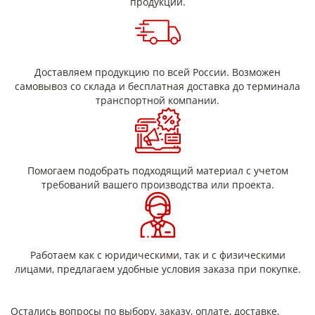
продукции.
(показатели — по ТУ/паспорту);
подбор исполнения (формат/типоразмер) под задачу;
подходит для производства и ремонтных работ.
Как выбрать
Доставляем продукцию по всей России. Возможен
Для подбора обычно уточняют формат поставки, размеры
самовывоз со склада и бесплатная доставка до терминала
(толщина/ширина/длина или лист), способ применения и
транспортной компании.
требования к документации на партию.
Помогаем подобрать подходящий материал с учетом
требований вашего производства или проекта.
Работаем как с юридическими, так и с физическими
лицами, предлагаем удобные условия заказа при покупке.
Остались вопросы по выбору, заказу, оплате, доставке,