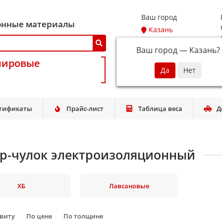
Ваш город
онные материалы
Казань
Ваш город —
Казань
?
мировые
тификаты
Прайс-лист
Таблица веса
Д
р-чулок электроизоляционный
ХБ
Лавсановые
авиту
По цене
По толщине