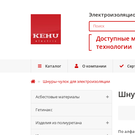
Электроизоляци
Доступные 
технологии
Каталог
О компании
Сер
Шнуры-чулок для электроизоляции
Шну
Асбестовые материалы
Гетинакс
Изделия из полиуретана
По алф