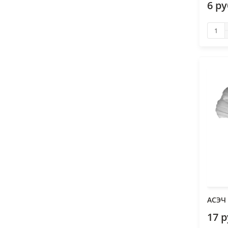
6 р
АСЭЧ
17 