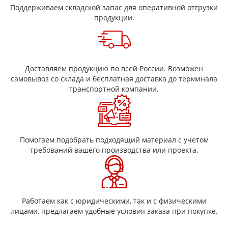
Поддерживаем складской запас для оперативной отгрузки
авиационная промышленность,
продукции.
электротехника,
радиомеханика,
и многих других секторах, в основном в качестве
высокопрочного изоляционного материала.
Одним из ключевых достоинств этой изоляции является её
Доставляем продукцию по всей России. Возможен
невоспламеняемость. Использование полиимидных пленок
самовывоз со склада и бесплатная доставка до терминала
в электрических устройствах позволяет повысить мощность
транспортной компании.
и надёжность, улучшить температурный диапазон работы и
уменьшить размеры и массу конструкций, а также
обеспечивает хорошие характеристики для металлизации.
Помогаем подобрать подходящий материал с учетом
требований вашего производства или проекта.
Работаем как с юридическими, так и с физическими
лицами, предлагаем удобные условия заказа при покупке.