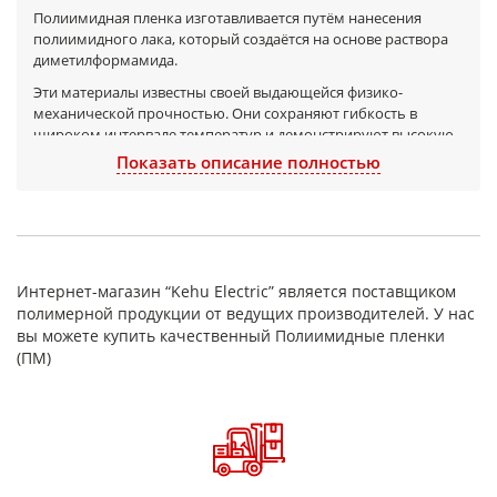
Полиимидная пленка изготавливается путём нанесения
полиимидного лака, который создаётся на основе раствора
диметилформамида.
Эти материалы известны своей выдающейся физико-
механической прочностью. Они сохраняют гибкость в
широком интервале температур и демонстрируют высокую
стойкость к усталостным нагрузкам и долговечность, а также
Показать описание полностью
минимальную ползучесть.
Полиимидные пленки классифицируются как
антифрикционные материалы.
Данная пленка не растворяется в органических
растворителях и устойчива к воздействию масел, однако
Интернет-магазин “Kehu Electric” является поставщиком
разрушается при взаимодействии с концентрированными
полимерной продукции от ведущих производителей. У нас
кислотами и щелочами. Кроме того, она обладает высокой
вы можете купить качественный Полиимидные пленки
радиационной стойкостью.
(ПМ)
Главной особенностью этого материала является
возможность поддерживать свои физико-механические и
электроизоляционные характеристики в широком
температурном диапазоне от -200ºС до +400ºС.
Полиимидные пленки находят применение в таких областях,
как: