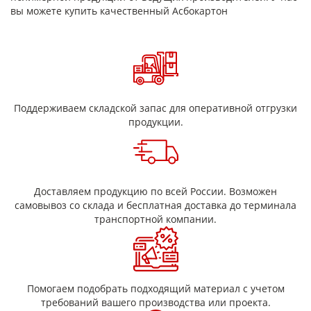
Потеря массовой доли
не более 15 %
вы можете купить качественный Асбокартон
вещества при
прокаливании
Массовая доля влаги
не более 7%
Асбестовый картон (ГОСТ 2850-95) это огнеупорный
Поддерживаем складской запас для оперативной отгрузки
комбинированный материал для изоляции, уплотнения и
продукции.
теплоизоляции, изготавливаемый из хризолитового волокна
пропитанного бакелитом. Производится в форме листа.
Размеры асбокартона (Ширина х длина): 1000 х 800-1000 мм и
толщина от 2 до 10 мм.
Состав
Доставляем продукцию по всей России. Возможен
самовывоз со склада и бесплатная доставка до терминала
В основе лежит безопасный хризолитовый асбест, в который
транспортной компании.
добавлено незначительная (в пределах 2%) доля крахмала.
Возможно добавление,
в
качестве
минерального
связующего,
цемента.
Преимущества асбокартона
Помогаем подобрать подходящий материал с учетом
Огнестойкость (устойчив к высоким температурам,
требований вашего производства или проекта.