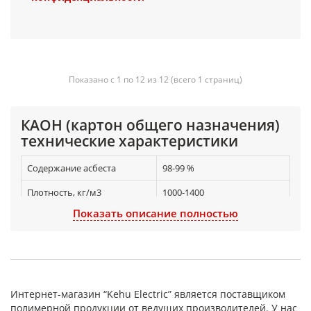
Показано с 1 по 12 из 12 (всего 1 страниц)
КАОН (картон общего назначения)
технические характеристики
Содержание асбеста
98-99 %
Плотность, кг/м3
1000-1400
Показать описание полностью
Предел прочности при
в продольном
растяжении, не менее:
направлении 1,2 (12) МПа
(кгс/см 2 )
в поперечном
направлении 0,6 (6) МПа
(кгс/см 2 )
Интернет-магазин “Kehu Electric” является поставщиком
полимерной продукции от ведущих производителей. У нас