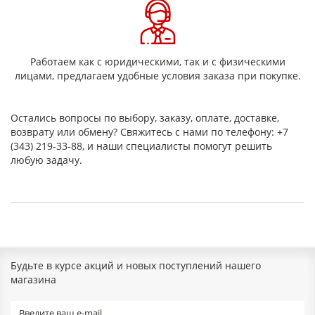
рабочий диапазон до +500 градусов):
Не возгорается и не выделяет токсичные вещества;
Механическая прочность (за счет мокрого
форматирования структуры картона из гидромассы):
Биологическая прочность:
Работаем как с юридическими, так и с физическими
Стойкость к агрессивным химическим средам:
лицами, предлагаем удобные условия заказа при покупке.
Не стареет (не гниет, не растворяется в
воде, устойчивость к щелочам):
При нагревании не выделяет вредных веществ:
Остались вопросы по выбору, заказу, оплате, доставке,
Простота использования:
возврату или обмену? Свяжитесь с нами по телефону: +7
Надежность:
(343) 219-33-88, и наши специалисты помогут решить
Долговечность:
любую задачу.
Радиационная безопасность.
Сфера применения асбестового
картона КАОН
в утеплении трубомагистралей и вентиляций
в лифтах и банковых хранилищах
при изготовлении кирпича
при производстве холодильного оборудования
Будьте в курсе акций и новых поступлений нашего
в металлургии в промышленных котлах
магазина
для тепловая защита труб отопительных систем и
сушильных камер
применяется как огнезащитный или