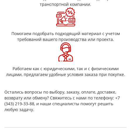
Эластичность и демпфирующие свойства
транспортной компании.
Низкий коэффициент трения
Устойчивость к ГСМ и химическим
веществам
Помогаем подобрать подходящий материал с учетом
Рабочая температура от -40 °C до +80 °C
требований вашего производства или проекта.
Низкое водопоглощение
Виды изделий из полиуретана:
Работаем как с юридическими, так и с физическими
Полиуретановых стержней
лицами, предлагаем удобные условия заказа при покупке.
Листов и пластин
Втулок и направляющих
Остались вопросы по выбору, заказу, оплате, доставке,
Роликов и колес
возврату или обмену? Свяжитесь с нами по телефону: +7
(343) 219-33-88, и наши специалисты помогут решить
Амортизаторов и демпферов
любую задачу.
Скребков и защитных накладок
Уплотнительных элементов