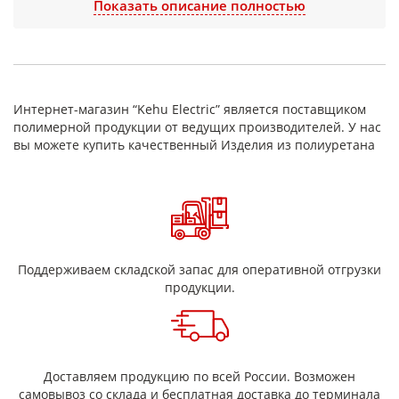
Показать описание полностью
устойчивость к износу.
Благодаря отличным физико-механическим
характеристикам полиуретановые изделия
широко применяются в машиностроении,
горнодобывающей отрасли, металлургии,
Интернет-магазин “Kehu Electric” является поставщиком
строительной технике, сельском хозяйстве и
полимерной продукции от ведущих производителей. У нас
производственном оборудовании. Материал
вы можете купить качественный Изделия из полиуретана
устойчив к воздействию масел, бензина,
дизельного топлива, смазок и большинства
промышленных сред.
Основные свойства
полиуретана:
Поддерживаем складской запас для оперативной отгрузки
Высокая
износостойкость и
продукции.
сопротивление истиранию
Отличная
ударная вязкость
Высокая прочность при растяжении и
Доставляем продукцию по всей России. Возможен
разрыве
самовывоз со склада и бесплатная доставка до терминала